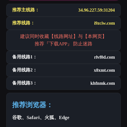
推荐主线路：
34.96.227.59:31204
推荐线路：
i9zciw.com
建议同时收藏【线路网址】与【本网页】
推荐『下载APP』 防止迷路
备用线路1：
rlvf0d.com
备用线路2：
x8xmt.com
备用线路3：
khfnmk.com
推荐浏览器：
谷歌、Safari、火狐、Edge